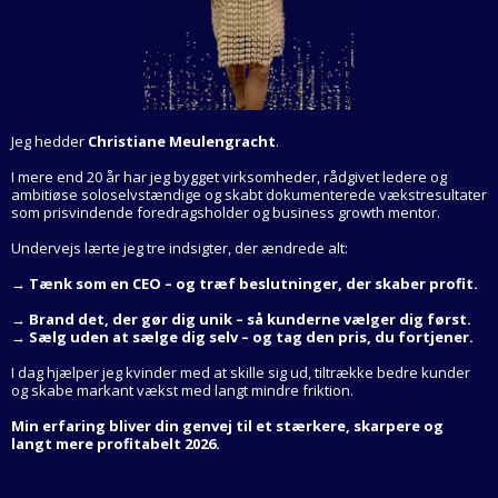
Jeg hedder
Christiane Meulengracht
.
I mere end 20 år har jeg bygget virksomheder, rådgivet ledere og
ambitiøse soloselvstændige og skabt dokumenterede vækstresultater
som prisvindende foredragsholder og business growth mentor.
Undervejs lærte jeg tre indsigter, der ændrede alt:
→ Tænk som en CEO – og træf beslutninger, der skaber profit.
→ Brand det, der gør dig unik – så kunderne vælger dig først.
→ Sælg uden at sælge dig selv – og tag den pris, du fortjener.
I dag hjælper jeg kvinder med at skille sig ud, tiltrække bedre kunder
og skabe markant vækst med langt mindre friktion.
Min erfaring bliver din genvej til et stærkere, skarpere og
langt mere profitabelt 2026.