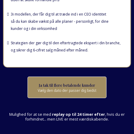
3i modellen, der får dig til at træde ind i en CEO identitet
så du kan skabe vækst på alle planer - personligt, for dine
kunder og i din virksomhed
Strategien der gør dig til den eftertragtede ekspert i din branche,
og sikrer dig 6-cifret salg måned efter måned.
Ja tak til flere betalende kunder
Vælg den dato der passer dig bedst
Mulighed for at se med
replay op til 24 timer efter
, hvis du er
forhindret... men LIVE er mest værdiskabende.