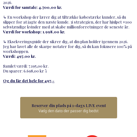
2026.
Værdi for samtale: 4.700,00 kr.
↳ En workshop der lærer dig at tiltrække købestærke kunder, så du
slipper for at jagte den næste kunde. 3i strategien, der har hjulpet +100
selvstændige kvinder med at skabe millionforretninger de seneste år.
Værdi for workshop: 1.998,00 kr.
↳ Eksekveringsguide der sikrer dig, at din plan holder igennem 2026.
Jeg har lavet alle de skarpe notater for dig, så du kan fokusere 100% på
workshoppen.
Værdi: 497,00 kr.
Samlet værdi: 7.195,00 kr.
Du sparer: 6.698,00 kr ⤵
Og du får det hele for 497,-
Reserver din plads på 1-dags LIVE event
Vælg den dato der passer dig bedst